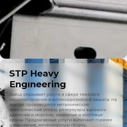
STP Heavy
Engıneering
Завод оказывает услуги в сфере тяжёлого
машиностроения и антикоррозийной защиты. На
заводе производятся металлические
электрические опоры, резервуары высокого
давления и морские, наземные и мостовые
краны. Предлагаемые услуги включают горячее
цинкование, механическую сборку,