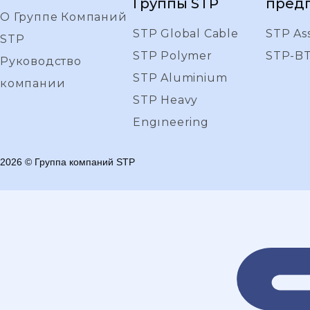
Группы STP
пред
О Группе Компаний
STP Global Cable
STP As
STP
STP Polymer
STP-B
Руководство
STP Aluminium
компании
STP Heavy
Engıneering
2026
©
Группа компаний STP