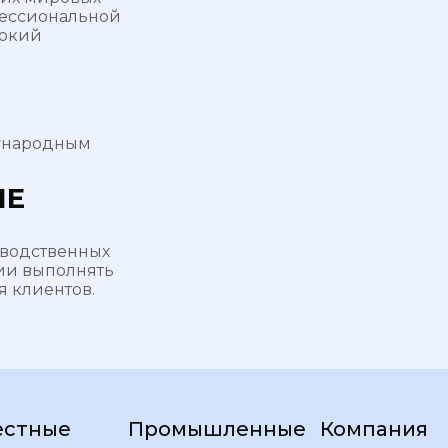
фессиональной
рокий
дународным
ИЕ
зводственных
ии выполнять
я клиентов.
естные
Промышленные
Компания