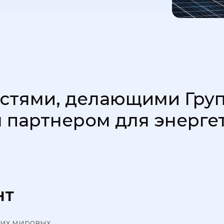
стями, делающими Гру
 партнером для энерге
НТ
щих мировых