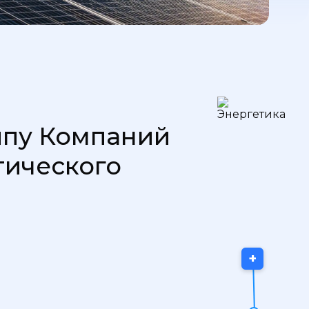
ппу Компаний
тического
+