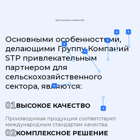
+
+
Основными особенностями,
+
+
делающими Группу Компаний
+
STP привлекательным
партнером для
сельскохозяйственного
сектора, являются:
+
0
1
ВЫСОКОЕ КАЧЕСТВО
+
Производимая продукция соответствуют
международным стандартам качества.
0
2
КОМПЛЕКСНОЕ РЕШЕНИЕ