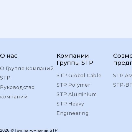
О нас
Компании
Совм
Группы STP
пред
О Группе Компаний
STP Global Cable
STP As
STP
STP Polymer
STP-B
Руководство
STP Aluminium
компании
STP Heavy
Engıneering
2026
©
Группа компаний STP