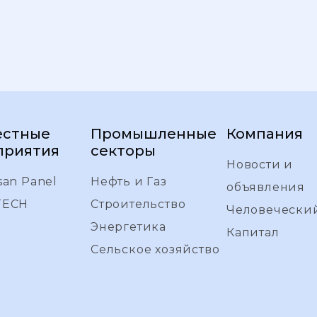
естные
Промышленные
Компания
приятия
секторы
Новости и
san Panel
Нефть и Газ
объявления
TECH
Строительство
Человечески
Энергетика
Капитал
Сельское хозяйство