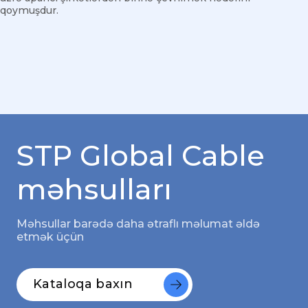
qoymuşdur.
STP Global Cable
məhsulları
Məhsullar barədə daha ətraflı məlumat əldə
etmək üçün
Kataloqa baxın