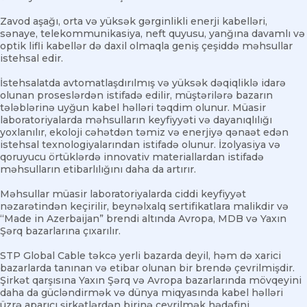
Zavod aşağı, orta və yüksək gərginlikli enerji kabelləri,
sənaye, telekommunikasiya, neft quyusu, yanğına davamlı və
optik lifli kabellər də daxil olmaqla geniş çeşiddə məhsullar
istehsal edir.
İstehsalatda avtomatlaşdırılmış və yüksək dəqiqliklə idarə
olunan proseslərdən istifadə edilir, müştərilərə bazarın
tələblərinə uyğun kabel həlləri təqdim olunur. Müasir
laboratoriyalarda məhsulların keyfiyyəti və dayanıqlılığı
yoxlanılır, ekoloji cəhətdən təmiz və enerjiyə qənaət edən
istehsal texnologiyalarından istifadə olunur. İzolyasiya və
qoruyucu örtüklərdə innovativ materiallardan istifadə
məhsulların etibarlılığını daha da artırır.
Məhsullar müasir laboratoriyalarda ciddi keyfiyyət
nəzarətindən keçirilir, beynəlxalq sertifikatlara malikdir və
“Made in Azerbaijan” brendi altında Avropa, MDB və Yaxın
Şərq bazarlarına çıxarılır.
STP Global Cable təkcə yerli bazarda deyil, həm də xarici
bazarlarda tanınan və etibar olunan bir brendə çevrilmişdir.
Şirkət qarşısına Yaxın Şərq və Avropa bazarlarında mövqeyini
daha da gücləndirmək və dünya miqyasında kabel həlləri
üzrə aparıcı şirkətlərdən birinə çevrilmək hədəfini