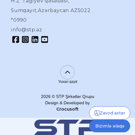
H.Z. Tağıyev qəsəbəsi,
Sumqayıt,Azərbaycan AZ5022
*0990
info@stp.az
Yuxarı qayıt
2026
©
STP Şirkətlər Qrupu
Design & Developed by
Crocusoft
Zavod axtar
Bizimlə əlaqə