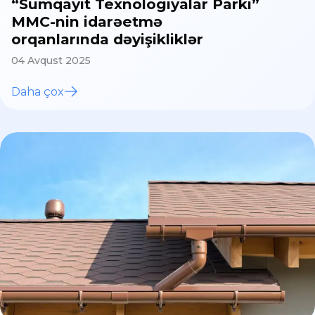
“Sumqayıt Texnologiyalar Parkı”
MMC-nin idarəetmə
orqanlarında dəyişikliklər
04 Avqust 2025
Daha çox