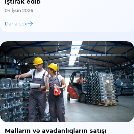
iştirak edib
04 İyun 2026
Daha çox
Malların və avadanlıqların satışı