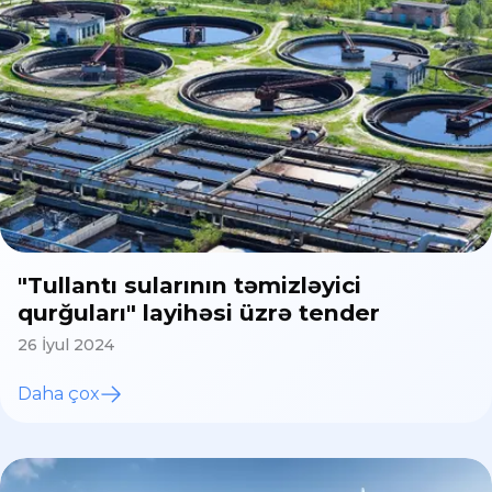
"Tullantı sularının təmizləyici
qurğuları" layihəsi üzrə tender
26 İyul 2024
Daha çox