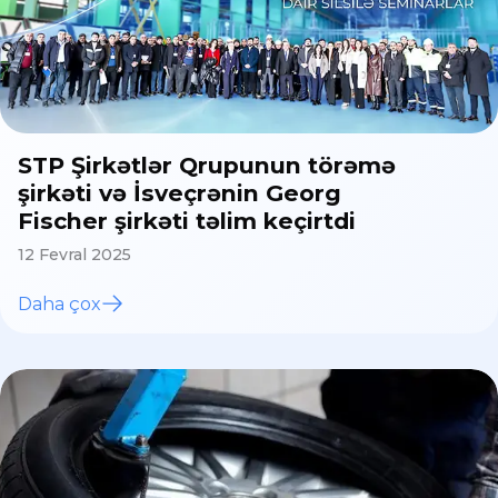
STP Şirkətlər Qrupunun törəmə
şirkəti və İsveçrənin Georg
Fischer şirkəti təlim keçirtdi
12 Fevral 2025
Daha çox