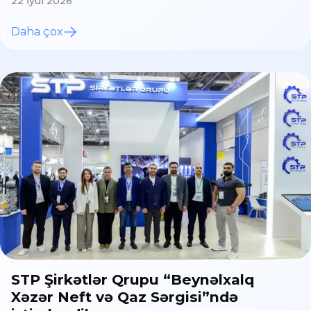
22 İyul 2026
Daha çox
STP Şirkətlər Qrupu “Beynəlxalq
Xəzər Neft və Qaz Sərgisi”ndə