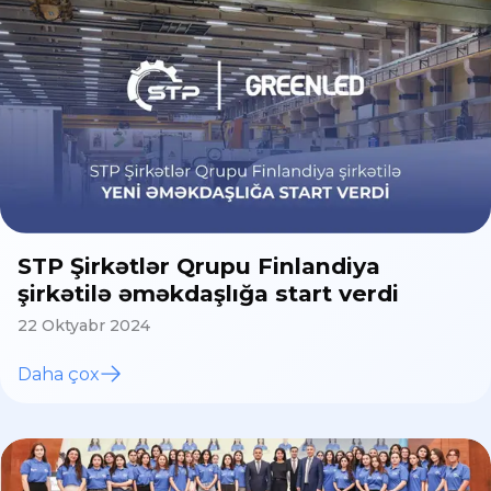
STP Şirkətlər Qrupu Finlandiya
şirkətilə əməkdaşlığa start verdi
22 Oktyabr 2024
Daha çox