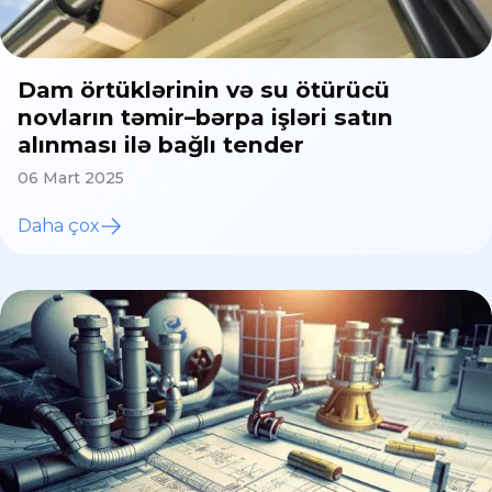
Dam örtüklərinin və su ötürücü
novların təmir–bərpa işləri satın
alınması ilə bağlı tender
06 Mart 2025
Daha çox