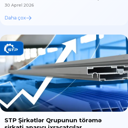
30 Aprel 2026
Daha çox
STP Şirkətlər Qrupunun törəmə
şirkəti aparıcı ixracatçılar