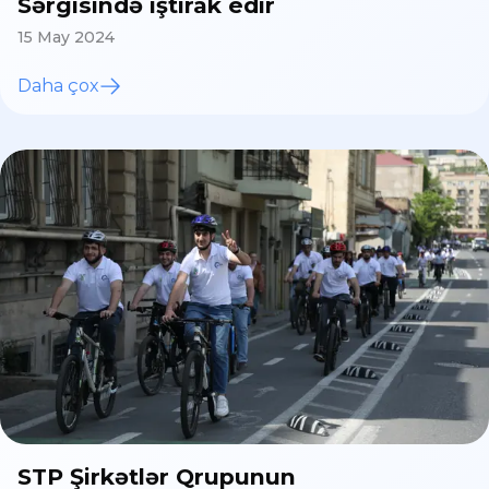
Sərgisində iştirak edir
15 May 2024
Daha çox
STP Şirkətlər Qrupunun