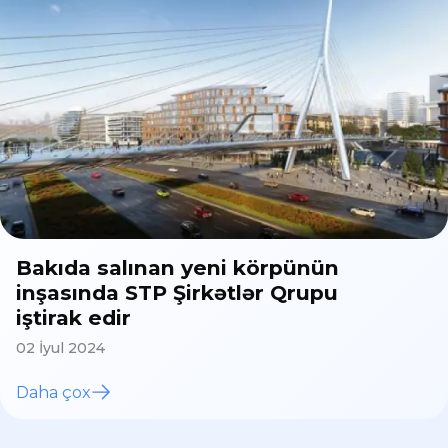
Bakıda salınan yeni körpünün
inşasında STP Şirkətlər Qrupu
iştirak edir
02 İyul 2024
Daha çox