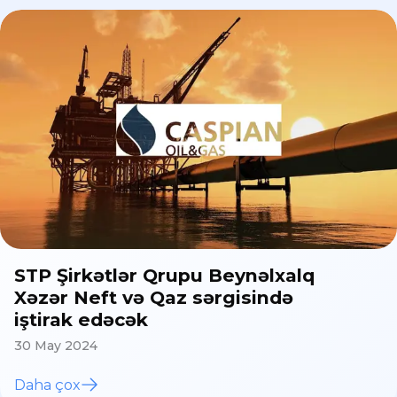
STP Şirkətlər Qrupu Beynəlxalq
Xəzər Neft və Qaz sərgisində
iştirak edəcək
30 May 2024
Daha çox