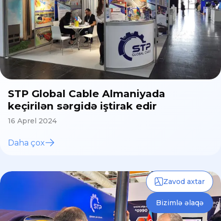
STP Global Cable Almaniyada
keçirilən sərgidə iştirak edir
16 Aprel 2024
Daha çox
Zavod axtar
Bizimlə əlaqə