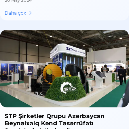
20 May 2024
Daha çox
STP Şirkətlər Qrupu Azərbaycan
Beynəlxalq Kənd Təsərrüfatı