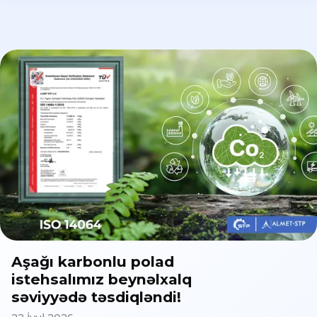
Aşağı karbonlu polad
istehsalımız beynəlxalq
səviyyədə təsdiqləndi!