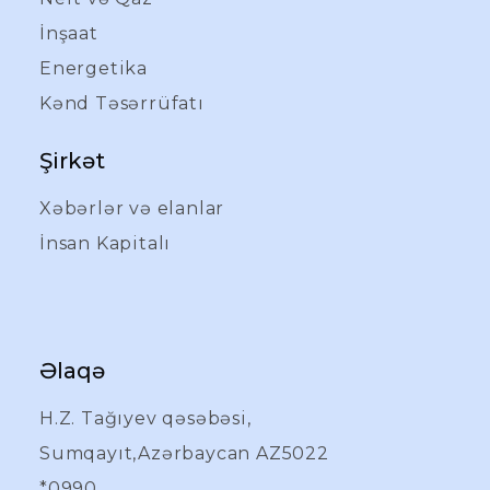
İnşaat
Energetika
Kənd Təsərrüfatı
Şirkət
Xəbərlər və elanlar
İnsan Kapitalı
Əlaqə
H.Z. Tağıyev qəsəbəsi,
Sumqayıt,Azərbaycan AZ5022
*0990