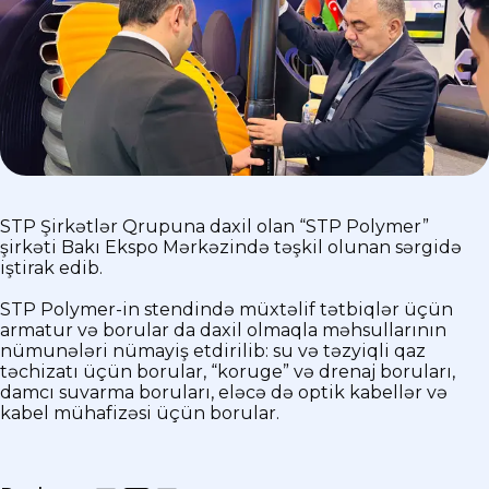
STP Şirkətlər Qrupuna daxil olan “STP Polymer”
şirkəti Bakı Ekspo Mərkəzində təşkil olunan sərgidə
iştirak edib.
STP Polymer-in stendində müxtəlif tətbiqlər üçün
armatur və borular da daxil olmaqla məhsullarının
nümunələri nümayiş etdirilib: su və təzyiqli qaz
təchizatı üçün borular, “koruge” və drenaj boruları,
damcı suvarma boruları, eləcə də optik kabellər və
kabel mühafizəsi üçün borular.