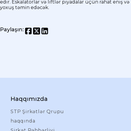
edir. Eskalatorlar və liftlər piyadalar üçün rahat eniş və
yoxuş təmin edəcək.
Paylaşın
:
Haqqımızda
STP Şirkətlər Qrupu
haqqında
Şirkət Rəhbərliyi