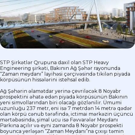
STP Şirkətlər Qrupuna daxil olan STP Heavy
Engineering şirkəti, Bakının Ağ Şəhər rayonunda
“Zaman meydanı” layihəsi çərçivəsində tikilən piyada
körpüsünün hissələrini istehsal edib.
Ağ Şəhərin əlamətdar yerinə çevriləcək 8 Noyabr
prospektini əhatə edən piyada körpüsünün Bakının
yeni simvollarından biri olacağı gözlənilir. Ümumi
uzunluğu 237 metr, eni isə 7 metrdən 14 metrə qədər
olan körpü cənub tərəfində, ictimai mərkəzin üçüncü
mərtəbəsində, şimal ucu isə Fəvvarələr Meydanı
Parkına açılır və eyni zamanda 8 Noyabr prospekti
boyunca yerləşən “Zaman Meydanı”na çıxışı təmin