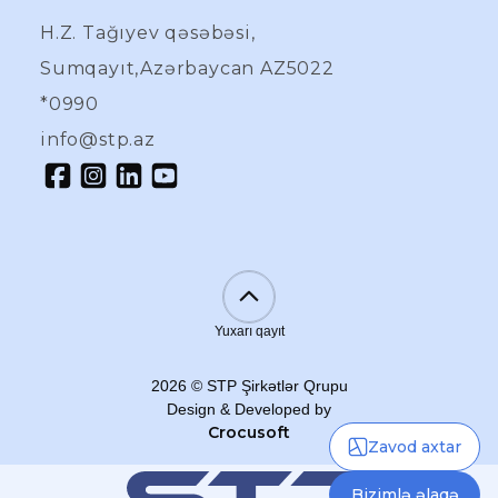
H.Z. Tağıyev qəsəbəsi,
Sumqayıt,Azərbaycan AZ5022
*0990
info@stp.az
Yuxarı qayıt
2026
©
STP Şirkətlər Qrupu
Design & Developed by
Crocusoft
Zavod axtar
Bizimlə əlaqə