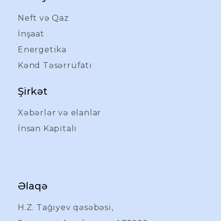
Neft və Qaz
İnşaat
Energetika
Kənd Təsərrüfatı
Şirkət
Xəbərlər və elanlar
İnsan Kapitalı
Əlaqə
H.Z. Tağıyev qəsəbəsi,