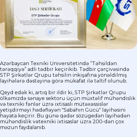
Azərbaycan Texniki Universitetində “Təhsildən
tərəqqiyə” adlı tədbir keçirikib. Tədbir çərçivəsində
STP Şirkətlər Qrupu təhsilin inkişafına yönəldilmiş
layihələrə dəstəyinə görə mükafat ilə təltif olunub.
Qeyd edək ki, artıq bir ildir ki, STP Şirkətlər Qrupu
ölkəmizdə sənaye sektoru üçün müxtəlif mühəndislik
və texniki fənlər üzrə ixtisaslı mütəxəssislər
yetişdirməyi hədəfləyən "Sabahın Gücü" layihəsini
həyata keçirir. Bu günə qədər sözügedən layihədən
mühəndislik vətexniki ixtisaslar üzrə 200-dən çox
məzun faydalanıb.