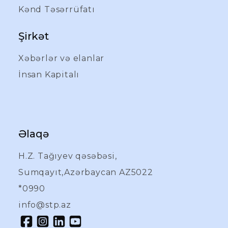
Kənd Təsərrüfatı
Şirkət
Xəbərlər və elanlar
İnsan Kapitalı
Əlaqə
H.Z. Tağıyev qəsəbəsi,
Sumqayıt,Azərbaycan AZ5022
*0990
info@stp.az