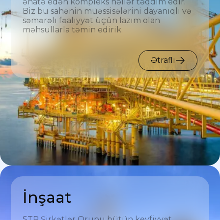
əhatə edən kompleks həllər təqdim edir.
Biz bu sahənin müəssisələrini dayanıqlı və
səmərəli fəaliyyət üçün lazım olan
məhsullarla təmin edirik.
Ətraflı
İnşaat
STP Şirkətlər Qrupu bütün keyfiyyət