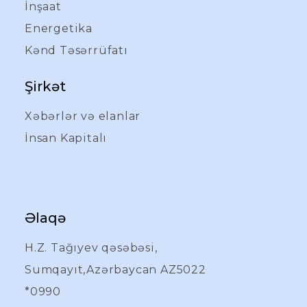
İnşaat
Energetika
Kənd Təsərrüfatı
Şirkət
Xəbərlər və elanlar
İnsan Kapitalı
Əlaqə
H.Z. Tağıyev qəsəbəsi,
Sumqayıt,Azərbaycan AZ5022
*0990