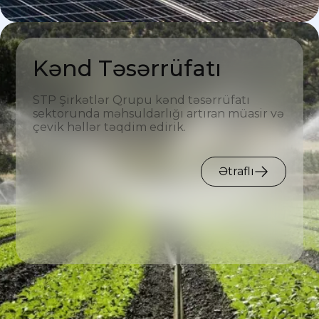
Kənd Təsərrüfatı
STP Şirkətlər Qrupu kənd təsərrüfatı
sektorunda məhsuldarlığı artıran müasir və
çevik həllər təqdim edirik.
Ətraflı