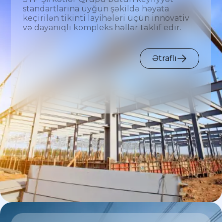
standartlarına uyğun şəkildə həyata
keçirilən tikinti layihələri üçün innovativ
və dayanıqlı kompleks həllər təklif edir.
Ətraflı